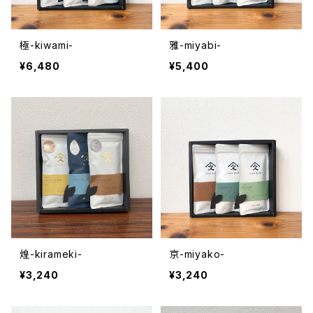
極-kiwami-
雅-miyabi-
¥6,480
¥5,400
煌-kirameki-
京-miyako-
¥3,240
¥3,240