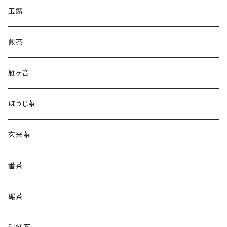
玉露
煎茶
雁ヶ音
ほうじ茶
玄米茶
番茶
碾茶